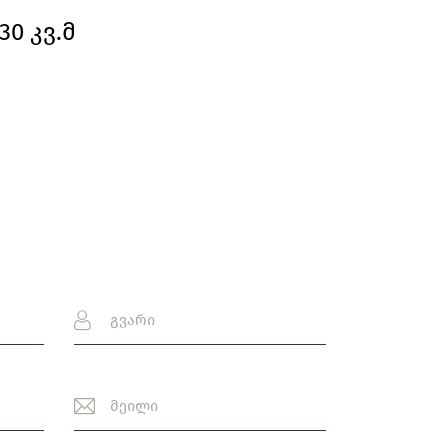
30 კვ.მ