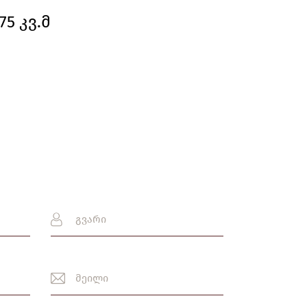
75 კვ.მ