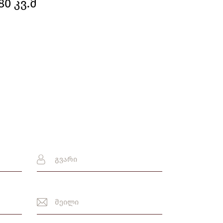
80 კვ.მ