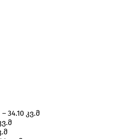
 34.10 კვ.მ
კვ.მ
ვ.მ