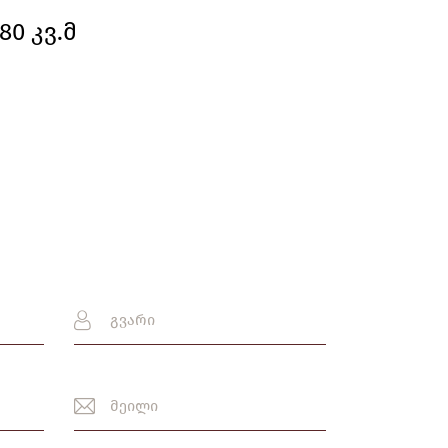
80 კვ.მ