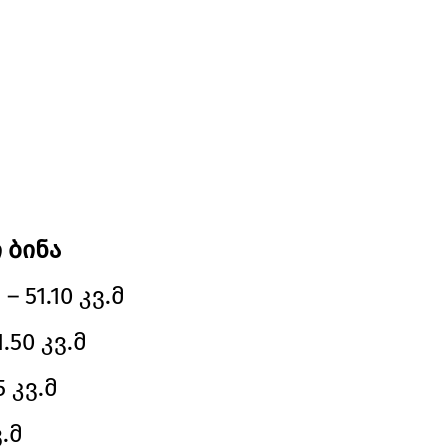
 ბინა
 51.10 კვ.მ
.50 კვ.მ
5 კვ.მ
ვ.მ