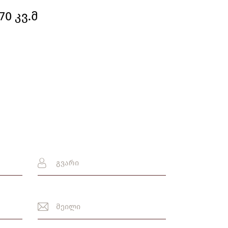
70 კვ.მ