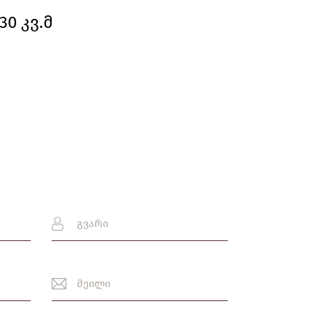
30 კვ.მ