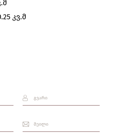
ვ.მ
25 კვ.მ