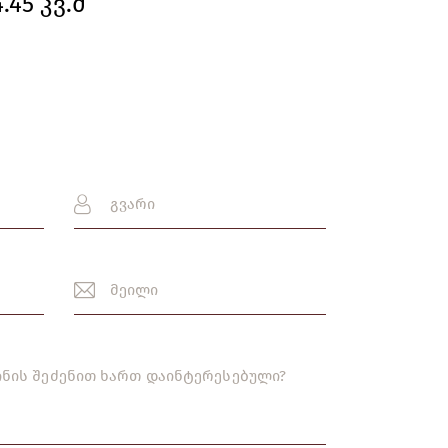
45 კვ.მ